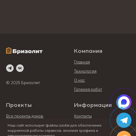
МЕНЮ
ТЕХНОЛОГИЯ
ПРОЕКТЫ
КОНТАКТЫ
Компания
Главная
Технология
О нас
© 2025 Бризолит
Галерея работ
Проекты
Информация
Все проекты домов
Контакты
Одноэтажные дома
Политика
Наш сайт использует файлы cookie для обеспечения
корректной работы сервисов, анализа трафика и
конфиденциальности
Двухэтажные дома
персонализации контента.