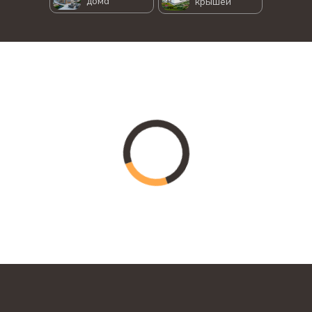
дома
крышей
Проект - "BR 288"
Площадь ······································· 70
м²
Кухня-гостиная ··················· 31,96
м²
Подробнее о проекте
Этажность ································ 1
этаж
Кол-во спален ···································
1
Кол-во санузлов ······························
1
➜